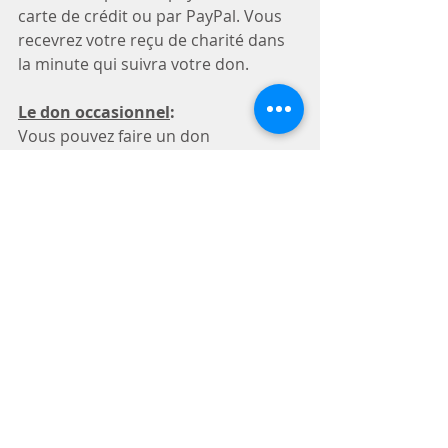
carte de crédit ou par PayPal. Vous 
recevrez votre reçu de charité dans 
la minute qui suivra votre don. 
Le don occasionnel
:
Vous pouvez faire un don 
occasionnel par 
Accès D
 ou 
Canadon
 ou encore choisir 
l’envoi 
d’un chèque au nom du Tisonnier 
de Québec (objet : campagne de 
financement)
 et écrivez-moi à 
info@letisonnier.org
 pour les 
coordonnées postales auxquelles 
envoyer votre chèque!
Leslie-Ann pour Guylaine Thibault 
et Patrice Bergeron
Responsables des finances au 