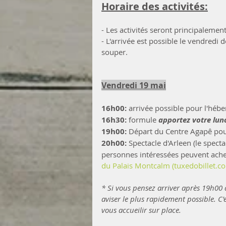
Horaire des activités:
- Les activités seront principaleme
- L'arrivée est possible le vendredi
souper.
Vendredi 19 mai
16h00: 
arrivée possible pour l'héb
16h30:
 formule 
apportez votre lun
19h00: 
Départ du Centre Agapê pour
20h00:
 Spectacle d'Arleen (le spect
personnes intéressées peuvent achet
du Palais Montcalm (tuxedobillet.c
* Si vous pensez arriver après 19h00 
aviser le plus rapidement possible. C
vous accueilir sur place.