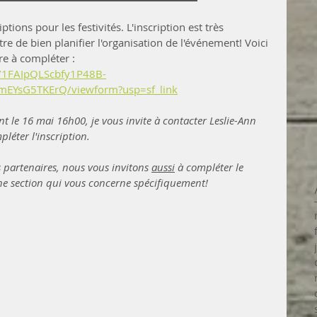
tions pour les festivités. L'inscription est très 
re de bien planifier l'organisation de l'événement! Voici 
re à compléter : 
e/1FAIpQLScbfy1P48B-
YsG5TKErQ/viewform?usp=sf_link
nt le 16 mai 16h00, je vous invite à contacter Leslie-Ann 
léter l'inscription.
 partenaires, nous vous invitons 
aussi
 à compléter le 
ne section qui vous concerne spécifiquement! 