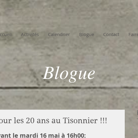
ccueil
Activités
Calendrier
Blogue
Contact
Fair
Blogue
pour les 20 ans au Tisonnier !!!
vant le mardi 16 mai à 16h00: