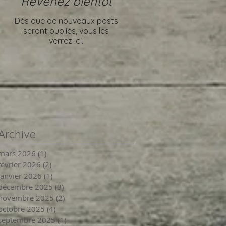
Revenez bientôt
Dès que de nouveaux posts
seront publiés, vous les
verrez ici.
Archive
mars 2026
(1)
1 post
février 2026
(2)
2 posts
janvier 2026
(1)
1 post
décembre 2025
(3)
3 posts
novembre 2025
(2)
2 posts
octobre 2025
(4)
4 posts
septembre 2025
(1)
1 post