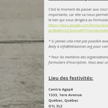
C'est le moment de passer aux inscrip
importante, car elle va nous permett
le lien qui vous dirigera au formulai
https://docs.google.com/forms/d/
gzSBdRnYZZj6xmsRJPTOwUdvXAMmE
* Si jamais cela n'est pas possible ava
Boily à info@letisonnier.org pour comp
* Pour les membres des organisations
formulaire d'inscription. Vous avez u
Lieu des festivités:
Centre Agapê 
1333, 1ere Avenue
Québec, Québec
G1L 3L2