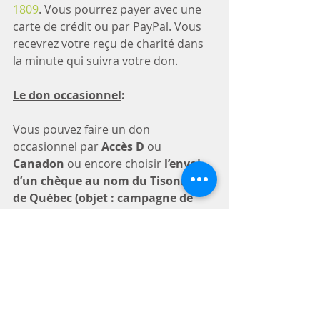
1809
. Vous pourrez payer avec une 
carte de crédit ou par PayPal. Vous 
recevrez votre reçu de charité dans 
la minute qui suivra votre don. 
Le don occasionnel
:
Vous pouvez faire un don 
occasionnel par 
Accès D
 ou 
Canadon
 ou encore choisir 
l’envoi 
d’un chèque au nom du Tisonnier 
de Québec (objet : campagne de 
financement)
 par voie postale
[2]
[3]
. 
Guylaine Thibault et Patrice 
Bergeron
Responsables des finances au 
Tisonnier de Québec
info@letisonnier.org