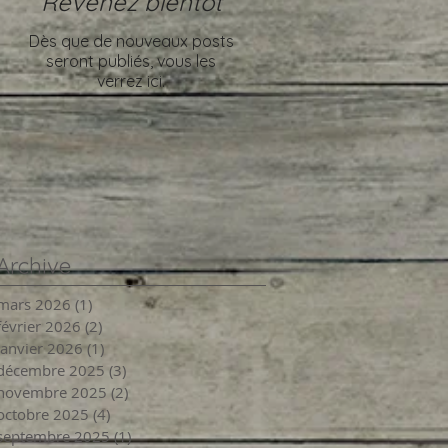
Revenez bientôt
Dès que de nouveaux posts
seront publiés, vous les
verrez ici.
Archive
mars 2026
(1)
1 post
février 2026
(2)
2 posts
janvier 2026
(1)
1 post
décembre 2025
(3)
3 posts
novembre 2025
(2)
2 posts
octobre 2025
(4)
4 posts
septembre 2025
(1)
1 post