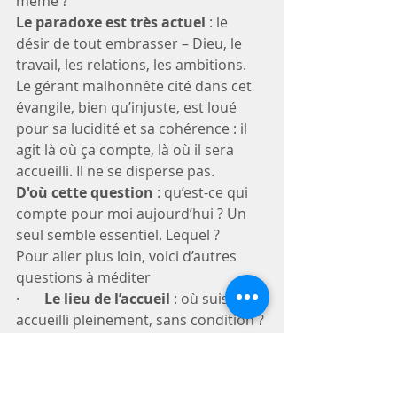
même ?
Le paradoxe est très actuel
 : le 
désir de tout embrasser – Dieu, le 
travail, les relations, les ambitions. 
Le gérant malhonnête cité dans cet 
évangile, bien qu’injuste, est loué 
pour sa lucidité et sa cohérence : il 
agit là où ça compte, là où il sera 
accueilli. Il ne se disperse pas.
D'où cette question
 : qu’est-ce qui 
compte pour moi aujourd’hui ? Un 
seul semble essentiel. Lequel ?
Pour aller plus loin, voici d’autres 
questions à méditer
·       
Le lieu de l’accueil
 : où suis-je 
accueilli pleinement, sans condition ? 
Où puis-je accueillir les autres en 
vérité ?
·       
Le maître que je sers
 : est-ce 