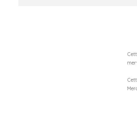
Cett
merv
Cett
Merc