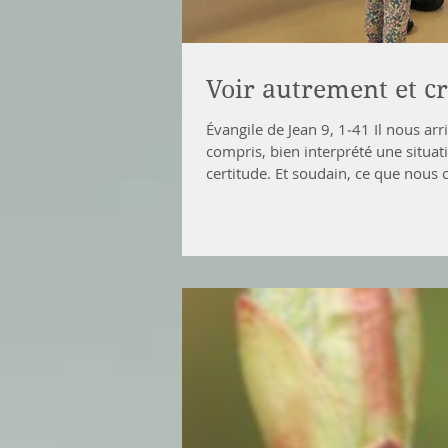
Voir autrement et cr
Évangile de Jean 9, 1‑41 Il nous arr
compris, bien interprété une situat
certitude. Et soudain, ce que nous c
pharisiens se tiennent du côté de la 
réglé. Mais la guérison d’un aveugl