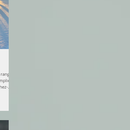
 rang
mplie ?
hez-
 de