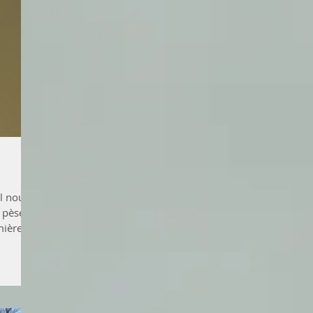
il nous
 pèse,
mière de
e