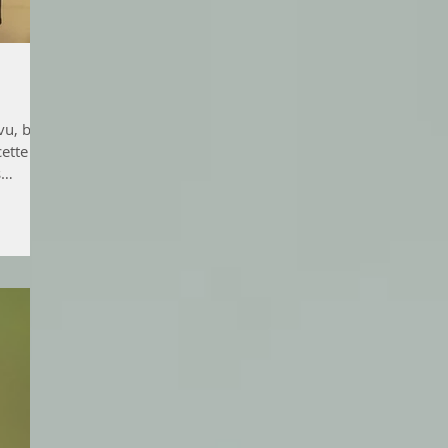
vu, bien
cette
s
’est