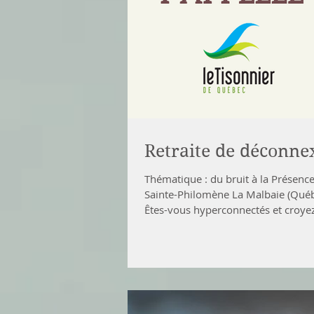
Retraite de déconne
Thématique : du bruit à la Présence
Sainte-Philomène La Malbaie (Québ
Êtes-vous hyperconnectés et croyez
vous à désencombrer le chemin qu
vitamine à votre spiritualité ? Le