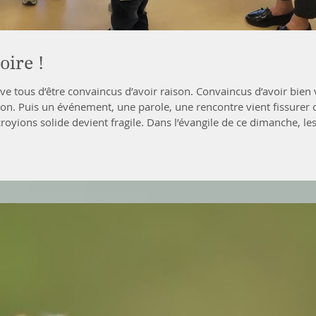
oire !
ive tous d’être convaincus d’avoir raison. Convaincus d’avoir bien 
ion. Puis un événement, une parole, une rencontre vient fissurer 
royions solide devient fragile. Dans l’évangile de ce dimanche, le
certitude. Pour eux, Jésus ne peut pas venir de Dieu. C’est clair, c
e de naissanc