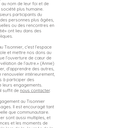
au nom de leur foi et de
 société plus humaine.
sieurs participants du
 des personnes plus âgées,
iduelles ou des rencontres en
tié» ont lieu dans des
liques.
au Tisonnier, c'est l’espace
role et mettre nos dons au
que l’ouverture de cœur de
évélation de l’autre.» (Annie)
er, d'apprendre des autres,
e renouveler intérieurement,
és à participer des
de leurs engagements.
l suffit de
nous contacter
.
ngagement au Tisonnier
ages. Il est encouragé tant
uelle que communautaire.
r sont aussi multiples, et
tances et les moments de