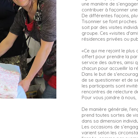
une manière de s’engager 
contribuer à façonner une
De différentes façons, plu
Tisonnier se font proches
soit par des visites indiv
groupe. Ces «visites d'ami
résidences privées ou pub
«Ce qui me rejoint le plus 
offert pour prendre la pa
service des autres, ainsi 
chacun pour accueillir la r
Dans le but de s'encourag
de se questionner et de s
les participants sont invit
rencontres de relecture 
Pour vous joindre à nous, i
De manière générale, l'e
prend toutes sortes de vis
dans sa dimension individ
Les occasions de s'engage
varient selon les circons