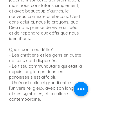
mais nous constatons simplement,
et avec beaucoup d’autres, le
nouveau contexte québécois. C’est
dans celui-ci, nous le croyons, que
Dieu nous presse de vivre un idéal
et de répondre aux défis que nous
identifions.
Quels sont ces défis?
- Les chrétiens et les gens en quête
de sens sont dispersés.
- Le tissu communautaire qui était là
depuis longtemps dans les
paroisses s’est affaibli.
- Un écart culturel grandi entre
l’univers religieux, avec son langage
et ses symboles, et la culture
contemporaine.
- Le pluralisme se vit de plus en plus
dans la société et à l’intérieur même
de l’Église, et cela appelle à
développer de nouvelles aptitudes
de dialogue, d’accueil et d’inclusion.