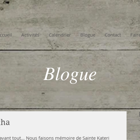
ccueil
Activités
Calendrier
Blogue
Contact
Fair
Blogue
tha
vant tout... Nous faisons mémoire de Sainte Kateri 