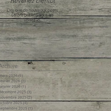
Revenez bientôt
Dès que de nouveaux posts
seront publiés, vous les
verrez ici.
Archive
mars 2026
(1)
1 post
février 2026
(2)
2 posts
janvier 2026
(1)
1 post
décembre 2025
(3)
3 posts
novembre 2025
(2)
2 posts
octobre 2025
(4)
4 posts
septembre 2025
(1)
1 post