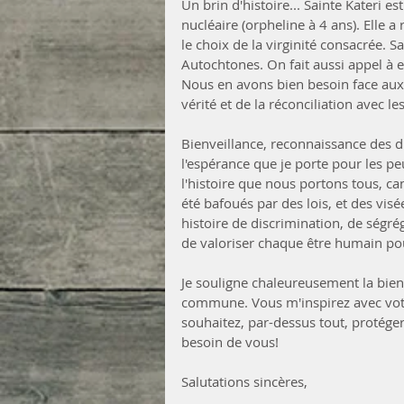
Un brin d'histoire... Sainte Kateri es
nucléaire (orpheline à 4 ans). Elle a
le choix de la virginité consacrée. S
Autochtones. On fait aussi appel à e
Nous en avons bien besoin face aux
vérité et de la réconciliation avec 
Bienveillance, reconnaissance des dr
l'espérance que je porte pour les p
l'histoire que nous portons tous, c
été bafoués par des lois, et des vis
histoire de discrimination, de ségré
de valoriser chaque être humain pou
Je souligne chaleureusement la bie
commune. Vous m'inspirez avec vot
souhaitez, par-dessus tout, protég
besoin de vous!
Salutations sincères,