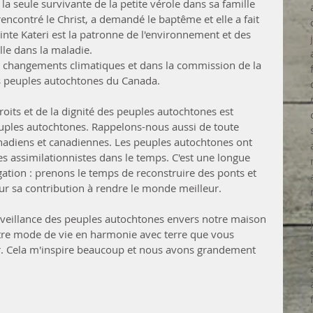
t la seule survivante de la petite vérole dans sa famille 
 rencontré le Christ, a demandé le baptême et elle a fait 
ainte Kateri est la patronne de l'environnement et des 
lle dans la maladie. 
 changements climatiques et dans la commission de la 
les peuples autochtones du Canada.
oits et de la dignité des peuples autochtones est 
euples autochtones. Rappelons-nous aussi de toute 
anadiens et canadiennes. Les peuples autochtones ont 
ées assimilationnistes dans le temps. C'est une longue 
gation : prenons le temps de reconstruire des ponts et 
r sa contribution à rendre le monde meilleur. 
nveillance des peuples autochtones envers notre maison 
re mode de vie en harmonie avec terre que vous 
er. Cela m'inspire beaucoup et nous avons grandement 