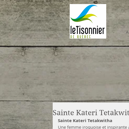
A
Sainte Kateri Tetakwi
Sainte Kateri Tetakwitha
Une femme iroquoise et inspirante a