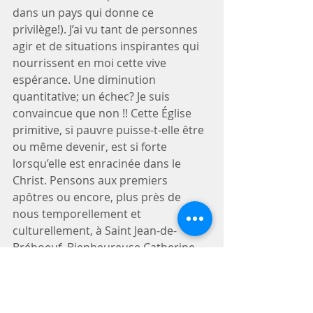
dans un pays qui donne ce 
privilège!). J’ai vu tant de personnes 
agir et de situations inspirantes qui 
nourrissent en moi cette vive 
espérance. Une diminution 
quantitative; un échec? Je suis 
convaincue que non !! Cette Église 
primitive, si pauvre puisse-t-elle être 
ou même devenir, est si forte 
lorsqu’elle est enracinée dans le 
Christ. Pensons aux premiers 
apôtres ou encore, plus près de 
nous temporellement et 
culturellement, à Saint Jean-de-
Bréboeuf, Bienheureuse Catherine 
de Saint-Augustin, Saint François-de-
Laval, Sainte Marguerite Bourgeois, 
Sainte Marie-de-l’Incarnation, et j’en 